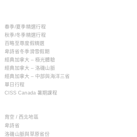
主題行程
春季/夏季精選行程
秋季/冬季精選行程
百略至尊度假精選
卑詩省冬季滑雪假期
經典加拿大 – 極光體驗
經典加拿大 – 洛磯山脈
經典加拿大 – 中部與海洋三省
單日行程
CISS Canada 暑期課程
加拿大地區
育空 / 西北地區
卑詩省
洛磯山脈與草原省份