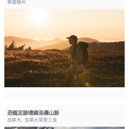
華盛頓州
恐龍足跡環繞洛磯山脈
加拿大
,
加拿大草原三省