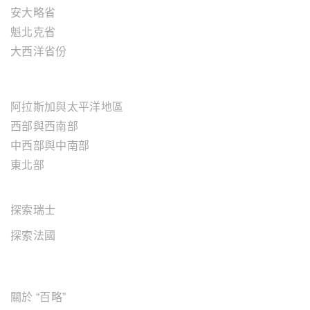
安大略省
魁北克省
大西洋省份
美國地區
阿拉斯加與太平洋地區
西部與西南部
中西部與中南部
東北部
歐洲地區
探索瑞士
探索法國
關於"百略"
關於 “百略”