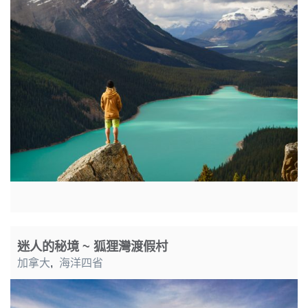
迷人的秘境 ~ 狐狸灣渡假村
加拿大
,
海洋四省