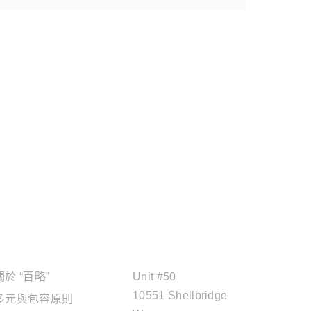
關於"百略"
OFFICE ADDRESS
關於 “百略”
Unit #50
10551 Shellbridge
多元與包容原則