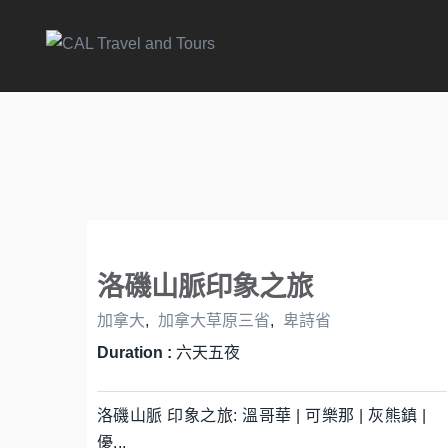
洛磯山脈印象之旅
加拿大
,
加拿大草原三省
,
卑詩省
Duration :
六天五夜
洛磯山脈 印象之旅: 溫哥華 | 可樂那 | 灰熊鎮 |
優...