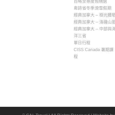
百略至尊度假精選
卑詩省冬季滑雪假期
經典加拿大 – 極光體
經典加拿大 – 洛磯山
經典加拿大 – 中部與
洋三省
單日行程
CISS Canada 暑期課
程