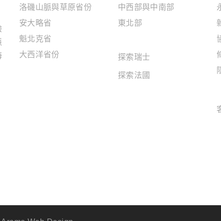
洛磯山脈與草原省份
中西部與中南部
安大略省
東北部
驗
魁北克省
歐洲地區
脈
大西洋省份
海
探索瑞士
探索法國