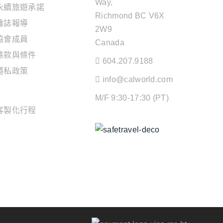
Way,
永續旅遊承諾
Richmond BC V6X
雜誌報導
2W9
協會成員
Canada
條款與條件
604.207.9188
隱私政策
info@calworld.com
旅遊服務
M/F 9:30-17:30 (PT)
客製化行程
Keeping You Safe