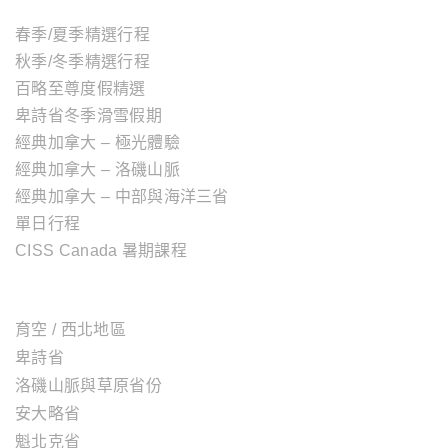
春季/夏季精選行程
秋季/冬季精選行程
百略至尊度假精選
卑詩省冬季滑雪假期
經典加拿大 – 極光體驗
經典加拿大 – 洛磯山脈
經典加拿大 – 中部與海洋三省
單日行程
CISS Canada 暑期課程
加拿大地區
育空 / 西北地區
卑詩省
洛磯山脈與草原省份
安大略省
魁北克省