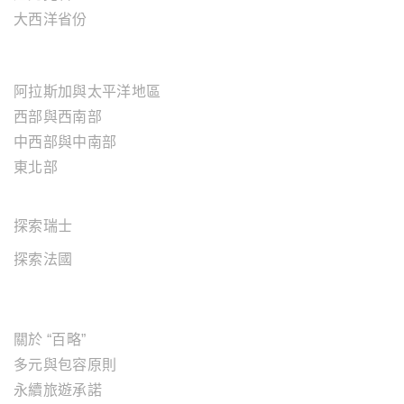
大西洋省份
美國地區
阿拉斯加與太平洋地區
西部與西南部
中西部與中南部
東北部
歐洲地區
探索瑞士
探索法國
關於"百略"
關於 “百略”
多元與包容原則
永續旅遊承諾