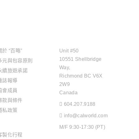
關於"百略"
OFFICE ADDRESS
關於 “百略”
Unit #50
10551 Shellbridge
多元與包容原則
Way,
永續旅遊承諾
Richmond BC V6X
雜誌報導
2W9
協會成員
Canada
條款與條件
604.207.9188
隱私政策
info@calworld.com
旅遊服務
M/F 9:30-17:30 (PT)
客製化行程