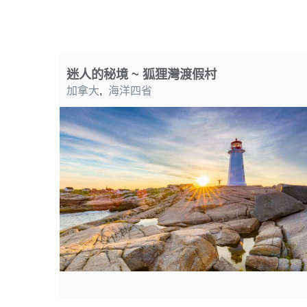
迷人的秘境 ~ 狐狸灣渡假村
加拿大
,
海洋四省