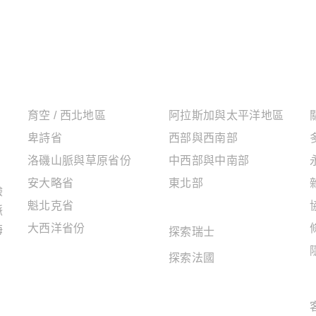
加拿大地區
美國地區
育空 / 西北地區
阿拉斯加與太平洋地區
卑詩省
西部與西南部
洛磯山脈與草原省份
中西部與中南部
安大略省
東北部
驗
魁北克省
歐洲地區
脈
大西洋省份
海
探索瑞士
探索法國