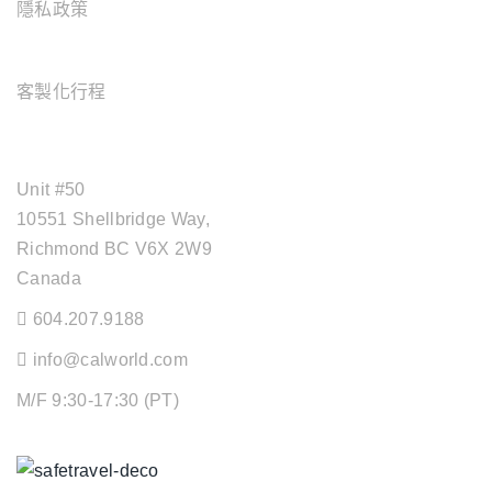
隱私政策
旅遊服務
客製化行程
OFFICE ADDRESS
Unit #50
10551 Shellbridge Way,
Richmond BC V6X 2W9
Canada
604.207.9188
info@calworld.com
M/F 9:30-17:30 (PT)