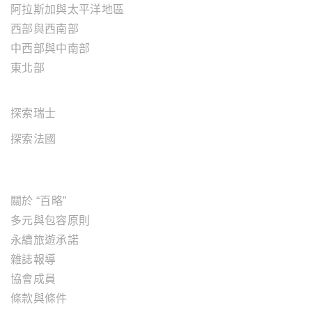
阿拉斯加與太平洋地區
西部與西南部
中西部與中南部
東北部
歐洲地區
探索瑞士
探索法國
關於"百略"
關於 “百略”
多元與包容原則
永續旅遊承諾
雜誌報導
協會成員
條款與條件