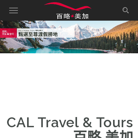
Toggle
Navigation
CAL Travel & Tours
百略 美加