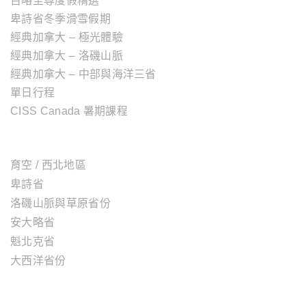
百略至尊度假精選
卑詩省冬季滑雪假期
經典加拿大 – 極光體驗
經典加拿大 – 洛磯山脈
經典加拿大 – 中部與海洋三省
單日行程
CISS Canada 暑期課程
加拿大地區
育空 / 西北地區
卑詩省
洛磯山脈與草原省份
安大略省
魁北克省
大西洋省份
美國地區