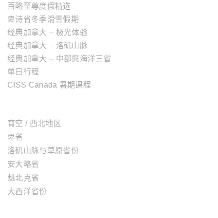
百略至尊度假精选
卑诗省冬季滑雪假期
经典加拿大 – 极光体验
经典加拿大 – 洛矶山脉
经典加拿大 – 中部與海洋三省
单日行程
CISS Canada 暑期课程
加拿大地区
育空 / 西北地区
卑省
洛矶山脉与草原省份
安大略省
魁北克省
大西洋省份
美国地区