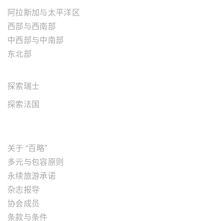
阿拉斯加与太平洋区
西部与西南部
中西部与中南部
东北部
欧洲地区
探索瑞士
探索法国
关于"百略"
关于 “百略”
多元与包容原则
永续旅游承诺
杂志报导
协会成员
条款与条件