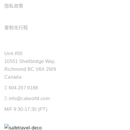
隐私政策
旅游服务
客制化行程
OFFICE ADDRESS
Unit #50
10551 Shellbridge Way,
Richmond BC V6X 2W9
Canada
604.207.9188
info@calworld.com
M/F 9:30-17:30 (PT)