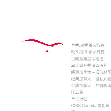
主题行程
春季/夏季精选行程
秋季/冬季精选行程
百略至尊度假精选
卑诗省冬季滑雪假期
经典加拿大 – 极光体
经典加拿大 – 洛矶山
经典加拿大 – 中部與
洋三省
单日行程
CISS Canada 暑期课