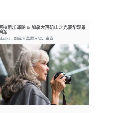
阿拉斯加邮轮 & 加拿大落矶山之光豪华观景
列车
Alaska
,
加拿大草原三省
,
卑省