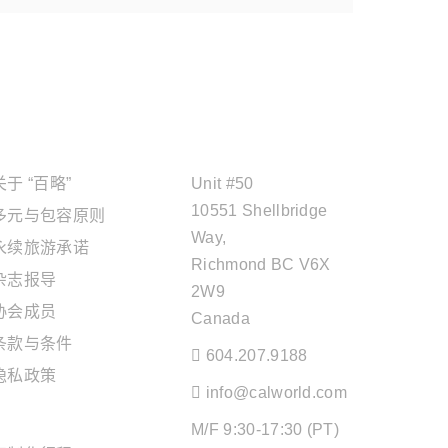
关于"百略"
OFFICE ADDRESS
关于 “百略”
Unit #50
10551 Shellbridge
多元与包容原则
Way,
永续旅游承诺
Richmond BC V6X
杂志报导
2W9
协会成员
Canada
条款与条件
604.207.9188
隐私政策
info@calworld.com
旅游服务
M/F 9:30-17:30 (PT)