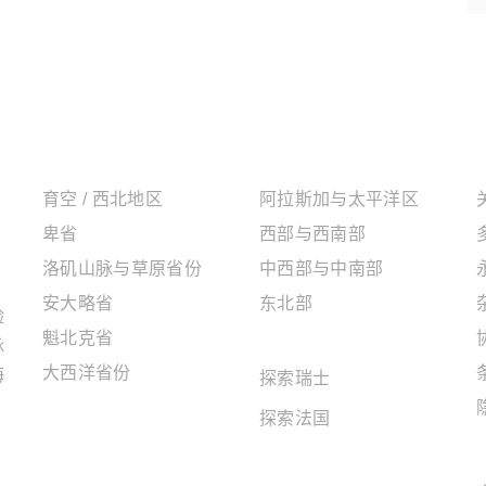
加拿大地区
美国地区
育空 / 西北地区
阿拉斯加与太平洋区
卑省
西部与西南部
洛矶山脉与草原省份
中西部与中南部
安大略省
东北部
验
魁北克省
欧洲地区
脉
大西洋省份
海
探索瑞士
探索法国