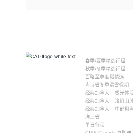
主题行程
春季/夏季精选行程
秋季/冬季精选行程
百略至尊度假精选
卑诗省冬季滑雪假期
经典加拿大 – 极光体
经典加拿大 – 洛矶山
经典加拿大 – 中部與
洋三省
单日行程
CISS Canada 暑期课