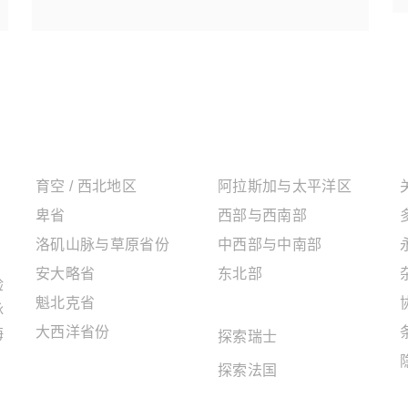
加拿大地区
美国地区
育空 / 西北地区
阿拉斯加与太平洋区
卑省
西部与西南部
洛矶山脉与草原省份
中西部与中南部
安大略省
东北部
验
魁北克省
欧洲地区
脉
大西洋省份
海
探索瑞士
探索法国