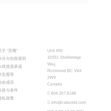
关于"百略"
OFFICE ADDRESS
关于 “百略”
Unit #50
10551 Shellbridge
多元与包容原则
Way,
永续旅游承诺
Richmond BC V6X
杂志报导
2W9
协会成员
Canada
条款与条件
604.207.9188
隐私政策
info@calworld.com
旅游服务