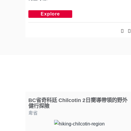
Explore
BC省奇科廷 Chilcotin 2日嚮導帶領的野外
健行探險
卑省