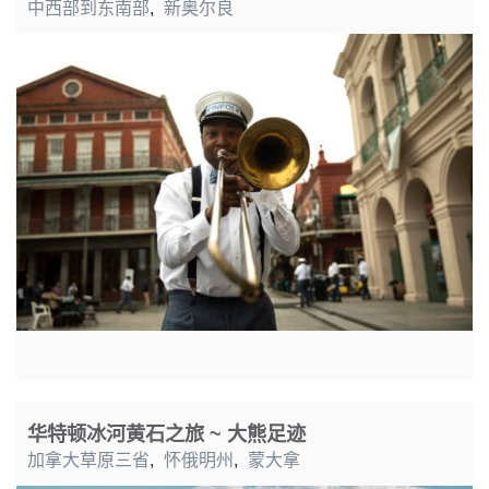
中西部到东南部
,
新奥尔良
华特顿冰河黄石之旅 ~ 大熊足迹
加拿大草原三省
,
怀俄明州
,
蒙大拿