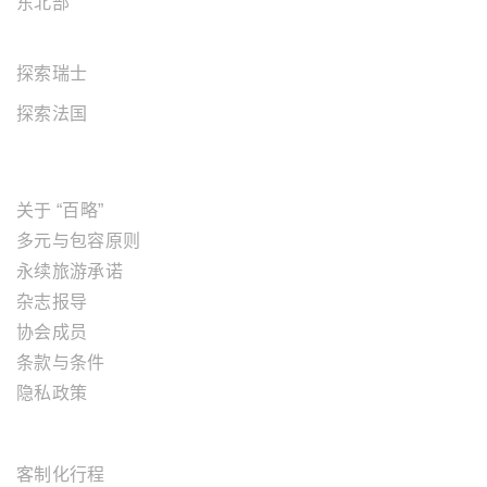
东北部
欧洲地区
探索瑞士
探索法国
关于"百略"
关于 “百略”
多元与包容原则
永续旅游承诺
杂志报导
协会成员
条款与条件
隐私政策
旅游服务
客制化行程