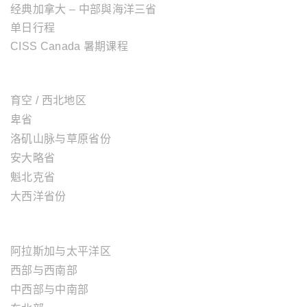
经典加拿大 – 中部與海洋三省
单日行程
CISS Canada 暑期课程
加拿大地区
育空 / 西北地区
卑省
洛矶山脉与草原省份
安大略省
魁北克省
大西洋省份
美国地区
阿拉斯加与太平洋区
西部与西南部
中西部与中南部