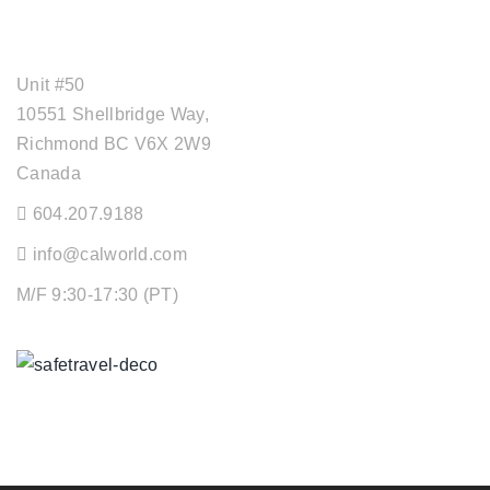
OFFICE ADDRESS
Unit #50
10551 Shellbridge Way,
Richmond BC V6X 2W9
Canada
604.207.9188
info@calworld.com
M/F 9:30-17:30 (PT)
Keeping You Safe