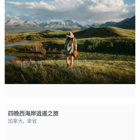
四晚西海岸逍遥之旅
加拿大
,
卑省