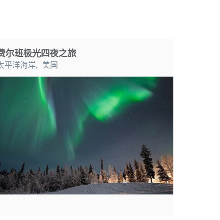
费尔班极光四夜之旅
太平洋海岸
,
美国