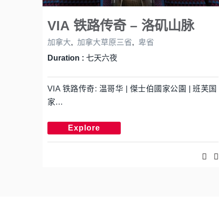
VIA 铁路传奇 – 洛矶山脉
加拿大
,
加拿大草原三省
,
卑省
Duration :
七天六夜
VIA 铁路传奇: 温哥华 | 傑士伯國家公園 | 班芙国
家…
Explore