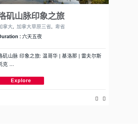
洛矶山脉印象之旅
加拿大
,
加拿大草原三省
,
卑省
Duration :
六天五夜
洛矶山脉 印象之旅: 温哥华 | 基洛那 | 雷夫尔斯
托克 …
Explore