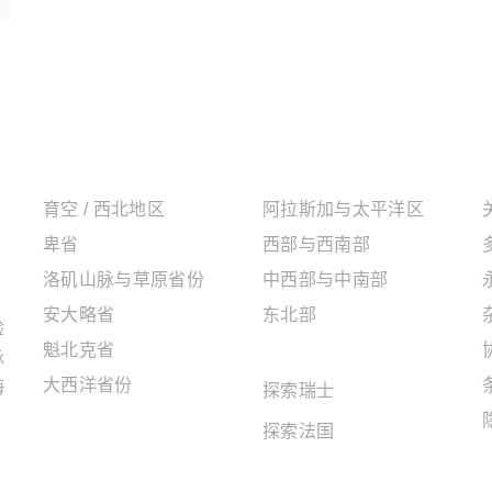
加拿大地区
美国地区
育空 / 西北地区
阿拉斯加与太平洋区
卑省
西部与西南部
洛矶山脉与草原省份
中西部与中南部
安大略省
东北部
验
魁北克省
欧洲地区
脉
大西洋省份
海
探索瑞士
探索法国