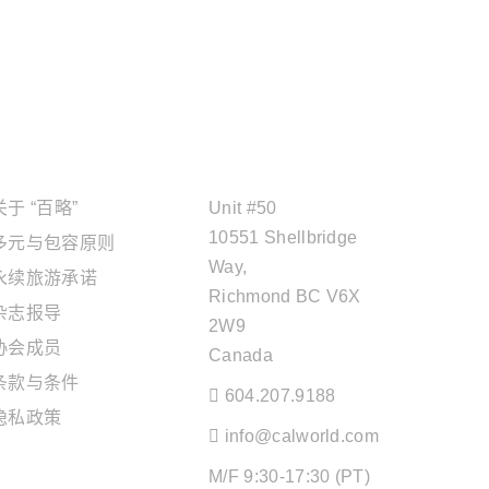
关于"百略"
OFFICE ADDRESS
关于 “百略”
Unit #50
10551 Shellbridge
多元与包容原则
Way,
永续旅游承诺
Richmond BC V6X
杂志报导
2W9
协会成员
Canada
条款与条件
604.207.9188
隐私政策
info@calworld.com
旅游服务
M/F 9:30-17:30 (PT)