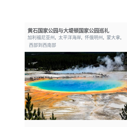
黄石国家公园与大堤顿国家公园巡礼
加利福尼亚州
,
太平洋海岸
,
怀俄明州
,
蒙大拿
,
西部到西南部