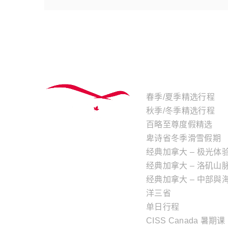
主题行程
春季/夏季精选行程
秋季/冬季精选行程
百略至尊度假精选
卑诗省冬季滑雪假期
经典加拿大 – 极光体
经典加拿大 – 洛矶山
经典加拿大 – 中部與
洋三省
单日行程
CISS Canada 暑期课