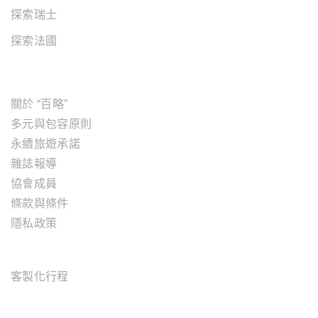
探索瑞士
探索法國
關於"百略"
關於 “百略”
多元與包容原則
永續旅遊承諾
雜誌報導
協會成員
條款與條件
隱私政策
旅遊服務
客製化行程
OFFICE ADDRESS