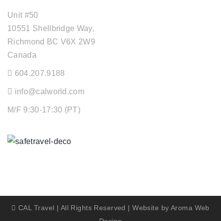
Unit #50
10551 Shellbridge Way,
Richmond BC V6X 2W9
Canada
604.207.9188
info@calworld.com
M/F 9:30-17:30 (PT)
Keeping You Safe
CAL Travel | All Rights Reserved | Website by
Aroma Web