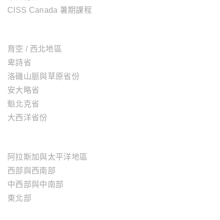
CISS Canada 暑期課程
加拿大地區
育空 / 西北地區
卑詩省
洛磯山脈與草原省份
安大略省
魁北克省
大西洋省份
美國地區
阿拉斯加與太平洋地區
西部與西南部
中西部與中南部
東北部
歐洲地區