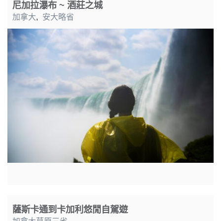
尼加拉瀑布 ~ 酒莊之城
加拿大
,
安大略省
薩斯卡通到卡加利悠閒自駕遊