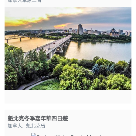
加拿大草原三省
魁北克冬季嘉年華四日遊
加拿大
,
魁北克省