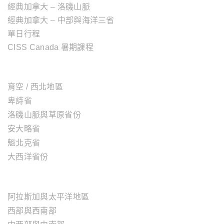
經典加拿大 – 洛磯山脈
經典加拿大 – 中部與海洋三省
單日行程
CISS Canada 暑期課程
加拿大地區
育空 / 西北地區
卑詩省
洛磯山脈與草原省份
安大略省
魁北克省
大西洋省份
美國地區
阿拉斯加與太平洋地區
西部與西南部