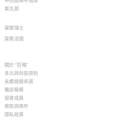
中西部與中南部
東北部
歐洲地區
探索瑞士
探索法國
關於"百略"
關於 “百略”
多元與包容原則
永續旅遊承諾
雜誌報導
協會成員
條款與條件
隱私政策
旅遊服務