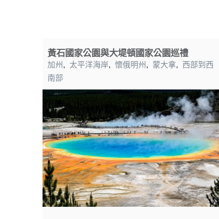
黃石國家公園與大堤頓國家公園巡禮
加州
,
太平洋海岸
,
懷俄明州
,
蒙大拿
,
西部到西
南部