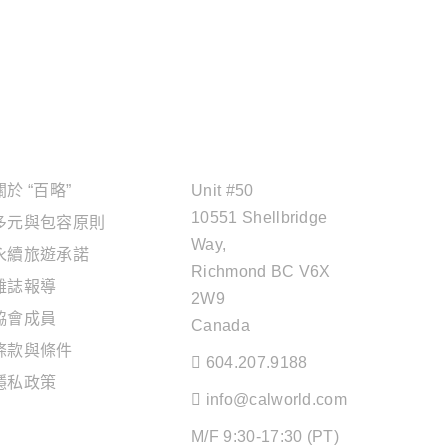
關於"百略"
OFFICE ADDRESS
關於 “百略”
Unit #50
10551 Shellbridge
多元與包容原則
Way,
永續旅遊承諾
Richmond BC V6X
雜誌報導
2W9
協會成員
Canada
條款與條件
604.207.9188
隱私政策
info@calworld.com
旅遊服務
M/F 9:30-17:30 (PT)