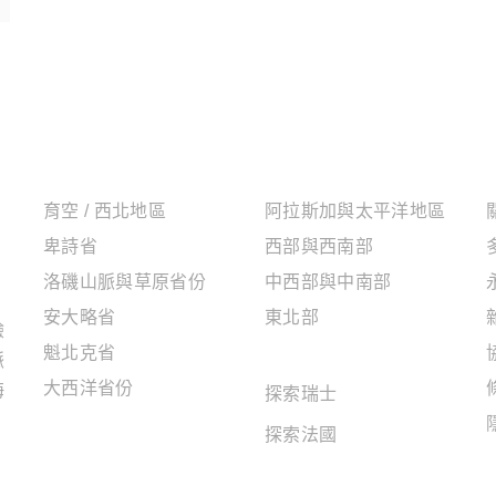
加拿大地區
美國地區
育空 / 西北地區
阿拉斯加與太平洋地區
卑詩省
西部與西南部
洛磯山脈與草原省份
中西部與中南部
安大略省
東北部
驗
魁北克省
歐洲地區
脈
大西洋省份
海
探索瑞士
探索法國