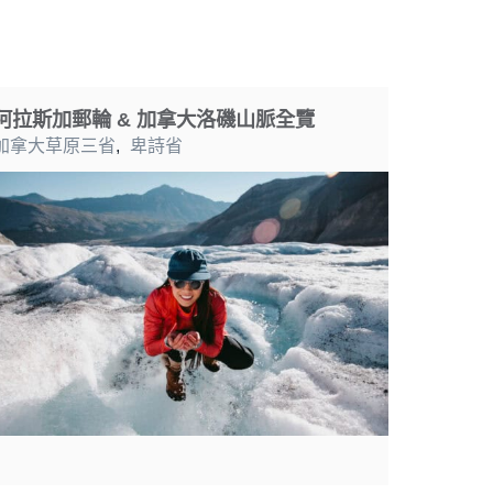
阿拉斯加郵輪 & 加拿大洛磯山脈全覽
加拿大草原三省
,
卑詩省