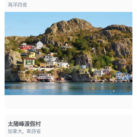
海洋四省
太陽峰渡假村
加拿大
,
卑詩省