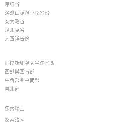
卑詩省
洛磯山脈與草原省份
安大略省
魁北克省
大西洋省份
美國地區
阿拉斯加與太平洋地區
西部與西南部
中西部與中南部
東北部
歐洲地區
探索瑞士
探索法國
關於"百略"